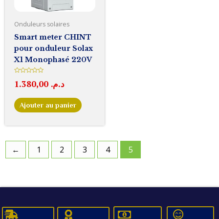
Onduleurs solaires
Smart meter CHINT
pour onduleur Solax
X1 Monophasé 220V
Note
1.380,00
د.م.
0
sur
5
Ajouter au panier
←
1
2
3
4
5