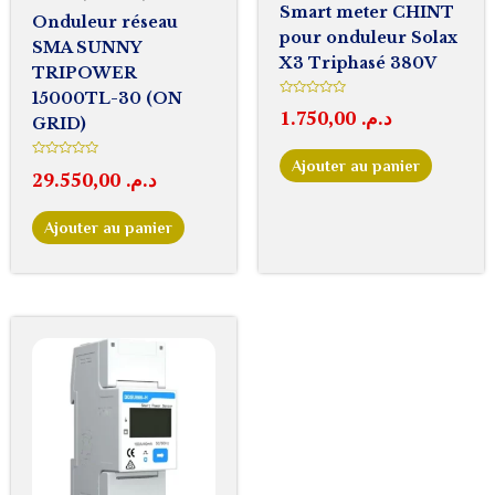
Smart meter CHINT
Onduleur réseau
pour onduleur Solax
SMA SUNNY
X3 Triphasé 380V
TRIPOWER
15000TL-30 (ON
Note
1.750,00
د.م.
0
GRID)
sur
5
Ajouter au panier
Note
29.550,00
د.م.
0
sur
5
Ajouter au panier