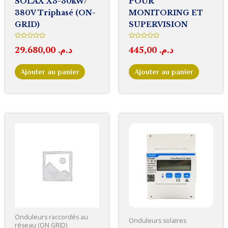
SOLAX X3-30kW/
POUR
380V Triphasé (ON-
MONITORING ET
GRID)
SUPERVISION
Note
Note
29.680,00
د.م.
445,00
د.م.
0
0
sur
sur
5
5
Ajouter au panier
Ajouter au panier
Onduleurs raccordés au
Onduleurs solaires
réseau (ON GRID)