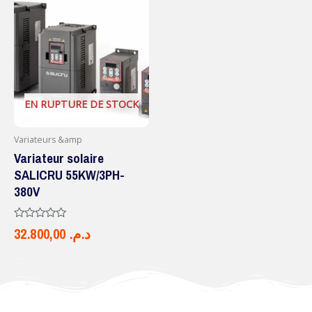
EN RUPTURE DE STOCK
Variateurs &amp
Variateur solaire
SALICRU 55KW/3PH-
380V
Note
32.800,00
د.م.
0
sur
5
LIRE LA SUITE