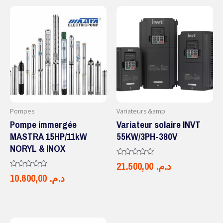
Pompes
Variateurs &amp
Pompe immergée
Variateur solaire INVT
MASTRA 15HP/11kW
55KW/3PH-380V
NORYL & INOX
Note
21.500,00
د.م.
0
Note
10.600,00
د.م.
sur
0
5
AJOUTER AU PANIER
sur
5
AJOUTER AU PANIER