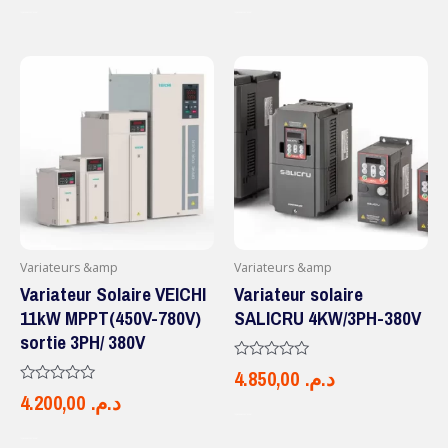
5
5
AJOUTER AU PANIER
AJOUTER AU PANIER
Variateurs &amp
Variateurs &amp
Variateur Solaire VEICHI
Variateur solaire
11kW MPPT(450V-780V)
SALICRU 4KW/3PH-380V
sortie 3PH/ 380V
Note
4.850,00
د.م.
0
Note
4.200,00
د.م.
sur
0
5
AJOUTER AU PANIER
sur
5
AJOUTER AU PANIER