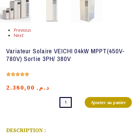
Previous
Next
Variateur Solaire VEICHI 04kW MPPT(450V-
780V) Sortie 3PH/ 380V
Noté





5
sur
2.380,00
د.م.
5
quantité
Ajouter au panier
de
Variateur
Solaire
VEICHI
04kW
DESCRIPTION :
MPPT(450V-
780V)