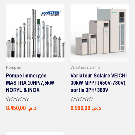
Pompes
Variateurs &amp
Pompe immergée
Variateur Solaire VEICHI
MASTRA 10HP/7,5kW
30kW MPPT(450V-780V)
NORYL & INOX
sortie 3PH/ 380V
Note
Note
8.450,00
د.م.
9.900,00
د.م.
0
0
sur
sur
5
5
AJOUTER AU PANIER
AJOUTER AU PANIER