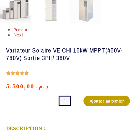
Previous
Next
Variateur Solaire VEICHI 15kW MPPT(450V-
780V) Sortie 3PH/ 380V
Noté





5
sur
5.500,00
د.م.
5
quantité
Ajouter au panier
de
Variateur
Solaire
VEICHI
15kW
DESCRIPTION :
MPPT(450V-
780V)