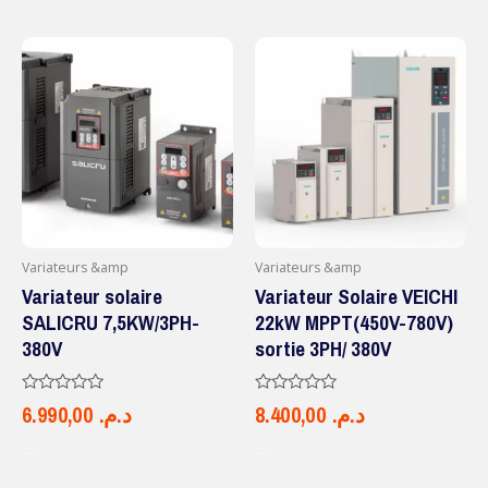
Variateurs &amp
Variateurs &amp
Variateur solaire
Variateur Solaire VEICHI
SALICRU 7,5KW/3PH-
22kW MPPT(450V-780V)
380V
sortie 3PH/ 380V
Note
Note
6.990,00
د.م.
8.400,00
د.م.
0
0
sur
sur
5
5
AJOUTER AU PANIER
AJOUTER AU PANIER