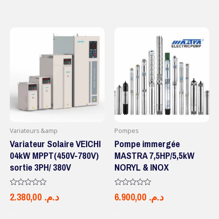
5
AJOUTER AU PANIER
Variateurs &amp
Pompes
Variateur Solaire VEICHI
Pompe immergée
04kW MPPT(450V-780V)
MASTRA 7,5HP/5,5kW
sortie 3PH/ 380V
NORYL & INOX
Note
Note
2.380,00
د.م.
6.900,00
د.م.
0
0
sur
sur
5
5
AJOUTER AU PANIER
AJOUTER AU PANIER